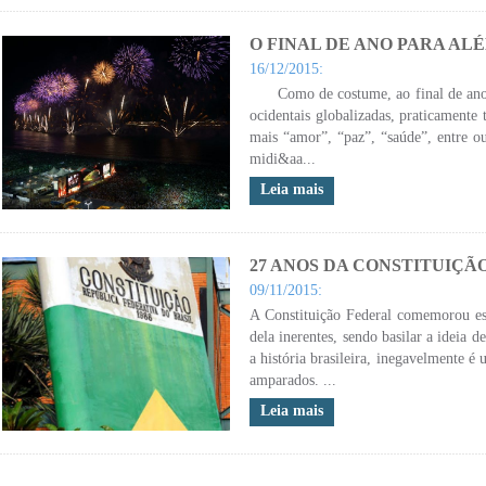
O FINAL DE ANO PARA AL
16/12/2015:
Como de costume, ao final de ano re
ocidentais globalizadas, praticamente
mais “amor”, “paz”, “saúde”, entre 
midi&aa...
Leia mais
27 ANOS DA CONSTITUIÇÃO FE
09/11/2015:
A Constituição Federal comemorou est
dela inerentes, sendo basilar a ideia 
a história brasileira, inegavelmente é 
amparados. ...
Leia mais