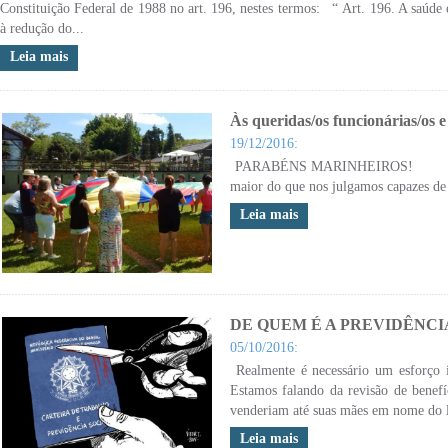
Constituição Federal de 1988 no art. 196, nestes termos: “ Art. 196. A saúde 
à redução do...
Leia mais
Às queridas/os funcionárias/os e
19/12/2016:
PARABÉNS MARINHEIROS! V
maior do que nos julgamos capazes de
Leia mais
DE QUEM É A PREVIDÊNCI
05/10/2016:
Realmente é necessário um esforço int
Estamos falando da revisão de benef
venderiam até suas mães em nome do li
Leia mais